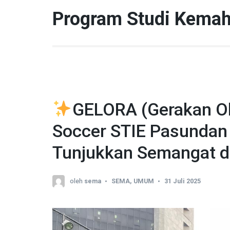
Lompat
Program Studi Kema
ke
konten
(Tekan
Enter)
GELORA (Gerakan Ol
Soccer STIE Pasundan
Tunjukkan Semangat da
oleh
sema
SEMA
,
UMUM
31 Juli 2025