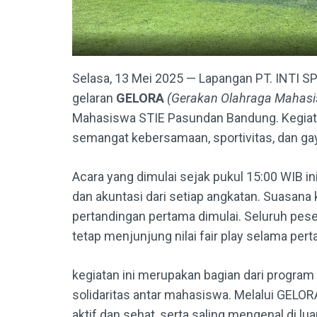
Selasa, 13 Mei 2025 — Lapangan PT. INTI S
gelaran
GELORA
(Gerakan Olahraga Mahas
Mahasiswa STIE Pasundan Bandung. Kegiata
semangat kebersamaan, sportivitas, dan ga
Acara yang dimulai sejak pukul 15:00 WIB i
dan akuntasi dari setiap angkatan. Suasan
pertandingan pertama dimulai. Seluruh pes
tetap menjunjung nilai fair play selama pert
kegiatan ini merupakan bagian dari progra
solidaritas antar mahasiswa. Melalui GELORA
aktif dan sehat, serta saling mengenal di lua