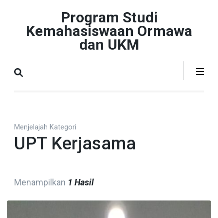
Lompat
Program Studi
ke
Kemahasiswaan Ormawa
konten
dan UKM
(Tekan
Enter)
Menjelajah Kategori
UPT Kerjasama
Menampilkan
1 Hasil