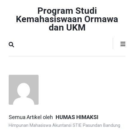
Lompat
Program Studi
ke
Kemahasiswaan Ormawa
konten
dan UKM
(Tekan
Enter)
Semua Artikel oleh
HUMAS HIMAKSI
Himpunan Mahasiswa Akuntansi STIE Pasundan Bandung