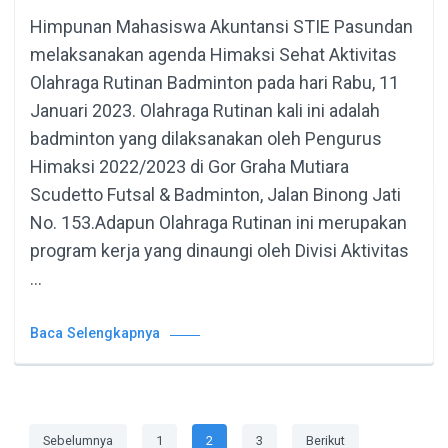
Himpunan Mahasiswa Akuntansi STIE Pasundan
melaksanakan agenda Himaksi Sehat Aktivitas
Olahraga Rutinan Badminton pada hari Rabu, 11
Januari 2023. Olahraga Rutinan kali ini adalah
badminton yang dilaksanakan oleh Pengurus
Himaksi 2022/2023 di Gor Graha Mutiara
Scudetto Futsal & Badminton, Jalan Binong Jati
No. 153.Adapun Olahraga Rutinan ini merupakan
program kerja yang dinaungi oleh Divisi Aktivitas
…
Baca Selengkapnya
Navigasi
Laman
Laman
Laman
Sebelumnya
1
2
3
Berikut