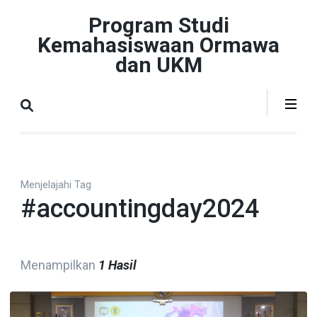
Lompat
Program Studi
ke
Kemahasiswaan Ormawa
konten
dan UKM
(Tekan
Enter)
Menjelajahi Tag
#accountingday2024
Menampilkan
1 Hasil