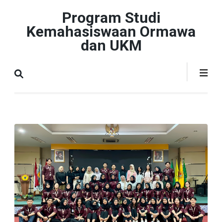
Lompat
Program Studi
ke
Kemahasiswaan Ormawa
konten
dan UKM
(Tekan
Enter)