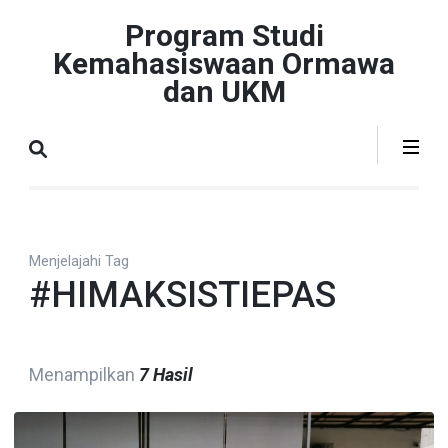
Lompat
Program Studi
ke
Kemahasiswaan Ormawa
konten
dan UKM
(Tekan
Enter)
Menjelajahi Tag
#HIMAKSISTIEPAS
Menampilkan
7 Hasil