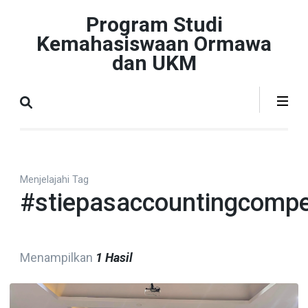
Lompat
Program Studi
ke
Kemahasiswaan Ormawa
konten
dan UKM
(Tekan
Enter)
Menjelajahi Tag
#stiepasaccountingcompe
Menampilkan
1 Hasil