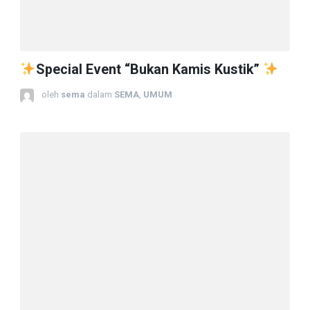
Special Event “Bukan Kamis Kustik”
oleh
sema
dalam
SEMA
,
UMUM